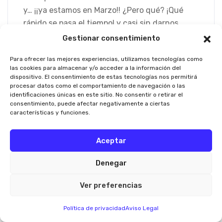
y… ¡¡ya estamos en Marzo!! ¿Pero qué? ¡Qué
rápido se pasa el tiempo! y casi sin darnos
Gestionar consentimiento
Leer Más
Para ofrecer las mejores experiencias, utilizamos tecnologías como
las cookies para almacenar y/o acceder a la información del
dispositivo. El consentimiento de estas tecnologías nos permitirá
procesar datos como el comportamiento de navegación o las
identificaciones únicas en este sitio. No consentir o retirar el
consentimiento, puede afectar negativamente a ciertas
características y funciones.
1
2
3
4
Aceptar
Buscar
Denegar
Buscar
Ver preferencias
Política de privacidad
Aviso Legal